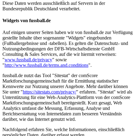
Diese Daten werden ausschließlich auf Servern in der
Bundesrepublik Deutschland verarbeitet.
Widgets von fussball.de
Auf einigen unserer Seiten haben wir von fussball.de zur Verfügung
gestellte Inhalte über sogenannte "Widgets" eingebunden
(Fußballergebnisse und -tabellen). Es gelten die Datenschutz- und
Nutzungsbedingungen der DFB-Wirtschaftsdienste GmbH
Consulting & Sales Services, auf die wir hiermit verweisen:
"
www.fussball.de/privacy
" sowie
"
http://www.fussball.de/terms.and.conditions
".
fussball.de nutzt das Tool "Sitestat" der comScore
Marktforschungsgemeinschaft für die Ermittlung statistischer
Kennwerte zur Nutzung unserer Angebote. Mehr darüber können
Sie unter "
https://sitestats.com/privacy/
" erfahren. "Sitestat" wird als
Unterstützung für eine Web-Analytics-Plattform von der comScore
Marktforschungsgemeinschaft bereitgestellt. Kurz gesagt, Web
Analytics umfasst die Messung, Erfassung, Analyse und
Berichtserstattung von Internetdaten zum besseren Verständnis
darüber, wie das Internet genutzt wird.
Nachfolgend erfahren Sie, welche Informationen, einschließlich
persönlicher Daten, darüber erfasst werden.