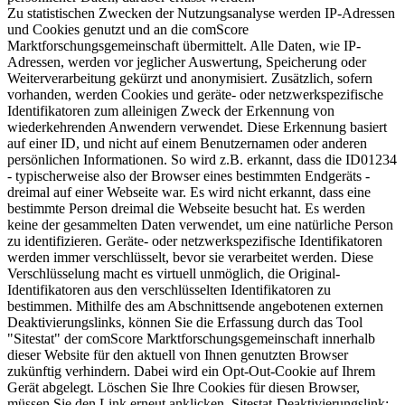
Zu statistischen Zwecken der Nutzungsanalyse werden IP-Adressen
und Cookies genutzt und an die comScore
Marktforschungsgemeinschaft übermittelt. Alle Daten, wie IP-
Adressen, werden vor jeglicher Auswertung, Speicherung oder
Weiterverarbeitung gekürzt und anonymisiert. Zusätzlich, sofern
vorhanden, werden Cookies und geräte- oder netzwerkspezifische
Identifikatoren zum alleinigen Zweck der Erkennung von
wiederkehrenden Anwendern verwendet. Diese Erkennung basiert
auf einer ID, und nicht auf einem Benutzernamen oder anderen
persönlichen Informationen. So wird z.B. erkannt, dass die ID01234
- typischerweise also der Browser eines bestimmten Endgeräts -
dreimal auf einer Webseite war. Es wird nicht erkannt, dass eine
bestimmte Person dreimal die Webseite besucht hat. Es werden
keine der gesammelten Daten verwendet, um eine natürliche Person
zu identifizieren. Geräte- oder netzwerkspezifische Identifikatoren
werden immer verschlüsselt, bevor sie verarbeitet werden. Diese
Verschlüsselung macht es virtuell unmöglich, die Original-
Identifikatoren aus den verschlüsselten Identifikatoren zu
bestimmen. Mithilfe des am Abschnittsende angebotenen externen
Deaktivierungslinks, können Sie die Erfassung durch das Tool
"Sitestat" der comScore Marktforschungsgemeinschaft innerhalb
dieser Website für den aktuell von Ihnen genutzten Browser
zukünftig verhindern. Dabei wird ein Opt-Out-Cookie auf Ihrem
Gerät abgelegt. Löschen Sie Ihre Cookies für diesen Browser,
müssen Sie den Link erneut anklicken. Sitestat-Deaktivierungslink: