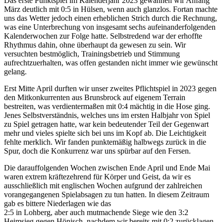
Das erste Punktspiel im Kalenderjahr 2023 gewannen wir Anfang
März deutlich mit 0:5 in Hülsen, wenn auch glanzlos. Fortan machte
uns das Wetter jedoch einen erheblichen Strich durch die Rechnung,
was eine Unterbrechung von insgesamt sechs aufeinanderfolgenden
Kalenderwochen zur Folge hatte. Selbstredend war der erhoffte
Rhythmus dahin, ohne überhaupt da gewesen zu sein. Wir
versuchten bestmöglich, Trainingsbetrieb und Stimmung
aufrechtzuerhalten, was offen gestanden nicht immer wie gewünscht
gelang.
Erst Mitte April durften wir unser zweites Pflichtspiel in 2023 gegen
den Mitkonkurrenten aus Brunsbrock auf eigenem Terrain
bestreiten, was verdientermaßen mit 0:4 mächtig in die Hose ging.
Jenes Selbstverständnis, welches uns im ersten Halbjahr von Spiel
zu Spiel getragen hatte, war kein bedeutender Teil der Gegenwart
mehr und vieles spielte sich bei uns im Kopf ab. Die Leichtigkeit
fehlte merklich. Wir fanden punktemäßig halbwegs zurück in die
Spur, doch die Konkurrenz war uns spürbar auf den Fersen.
Die darauffolgenden Wochen zwischen Ende April und Ende Mai
waren extrem kräftezehrend für Körper und Geist, da wir es
ausschließlich mit englischen Wochen aufgrund der zahlreichen
vorangegangenen Spielabsagen zu tun hatten. In diesem Zeitraum
gab es bittere Niederlagen wie das
2:5 in Lohberg, aber auch mutmachende Siege wie den 3:2
Heimsieg gegen Hönisch, nachdem wir bereits mit 0:2 zurücklagen