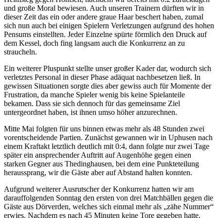
und große Moral bewiesen. Auch unseren Trainern dürften wir in
dieser Zeit das ein oder andere graue Haar beschert haben, zumal
sich nun auch bei einigen Spielern Verletzungen aufgrund des hohen
Pensums einstellten. Jeder Einzelne spürte förmlich den Druck auf
dem Kessel, doch fing langsam auch die Konkurrenz an zu
straucheln.
Ein weiterer Pluspunkt stellte unser großer Kader dar, wodurch sich
verletztes Personal in dieser Phase adäquat nachbesetzen ließ. In
gewissen Situationen sorgte dies aber gewiss auch für Momente der
Frustration, da manche Spieler wenig bis keine Spielanteile
bekamen. Dass sie sich dennoch für das gemeinsame Ziel
untergeordnet haben, ist ihnen umso höher anzurechnen.
Mitte Mai folgten für uns binnen etwas mehr als 48 Stunden zwei
vorentscheidende Partien. Zunächst gewannen wir in Uphusen nach
einem Kraftakt letztlich deutlich mit 0:4, dann folgte nur zwei Tage
später ein ansprechender Auftritt auf Augenhöhe gegen einen
starken Gegner aus Thedinghausen, bei dem eine Punkteteilung
heraussprang, wir die Gäste aber auf Abstand halten konnten.
Aufgrund weiterer Ausrutscher der Konkurrenz hatten wir am
darauffolgenden Sonntag den ersten von drei Matchbällen gegen die
Gäste aus Dörverden, welches sich einmal mehr als „zähe Nummer“
erwies. Nachdem es nach 45 Minuten keine Tore gegeben hatte,