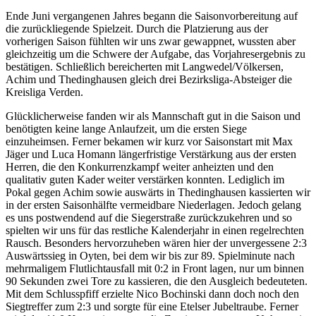
Ende Juni vergangenen Jahres begann die Saisonvorbereitung auf
die zurückliegende Spielzeit. Durch die Platzierung aus der
vorherigen Saison fühlten wir uns zwar gewappnet, wussten aber
gleichzeitig um die Schwere der Aufgabe, das Vorjahresergebnis zu
bestätigen. Schließlich bereicherten mit Langwedel/Völkersen,
Achim und Thedinghausen gleich drei Bezirksliga-Absteiger die
Kreisliga Verden.
Glücklicherweise fanden wir als Mannschaft gut in die Saison und
benötigten keine lange Anlaufzeit, um die ersten Siege
einzuheimsen. Ferner bekamen wir kurz vor Saisonstart mit Max
Jäger und Luca Homann längerfristige Verstärkung aus der ersten
Herren, die den Konkurrenzkampf weiter anheizten und den
qualitativ guten Kader weiter verstärken konnten. Lediglich im
Pokal gegen Achim sowie auswärts in Thedinghausen kassierten wir
in der ersten Saisonhälfte vermeidbare Niederlagen. Jedoch gelang
es uns postwendend auf die Siegerstraße zurückzukehren und so
spielten wir uns für das restliche Kalenderjahr in einen regelrechten
Rausch. Besonders hervorzuheben wären hier der unvergessene 2:3
Auswärtssieg in Oyten, bei dem wir bis zur 89. Spielminute nach
mehrmaligem Flutlichtausfall mit 0:2 in Front lagen, nur um binnen
90 Sekunden zwei Tore zu kassieren, die den Ausgleich bedeuteten.
Mit dem Schlusspfiff erzielte Nico Bochinski dann doch noch den
Siegtreffer zum 2:3 und sorgte für eine Etelser Jubeltraube. Ferner