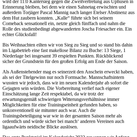
wird der 11:0 Kantersieg gegen die Zweitvertretung aus Uphusen in
Erinnerung bleiben, bei dem wir einen Sahnetag erwischten und
außerdem Torjäger Pascal Mannig nach langer Etelser Abstinenz aus
dem Hut zaubern konnten. „Kalle“ führte sich bei seinem
Comeback sensationell ein, netzte gleich fünffach und nahm die
Rolle des studienbedingt abgewanderten Joscha Friesacher ein. Ein
echter Glücksfall!
Bis Weihnachten eilten wir von Sieg zu Sieg und so stand bis dahin
im Ligabetrieb eine fast makellose Bilanz zu Buche: 13 Siege, 1
Niederlage bei insgesamt 39 erspielten Punkten. Rückblickend
sicher der Grundstein für den großen Erfolg am Ende der Saison.
Als Außenstehender mag es seinerzeit den Anschein erweckt haben,
als sei der Titelgewinn nur noch Formsache. Mannschaftsintern
wussten wir jedoch, dass wir im neuen Kalenderjahr ab sofort die
Gejagten sein würden. Die Vorbereitung verlief nach eigener
Einschätzung lange Zeit respektabel, da wir trotz der
erwartungsgemäß schwierigen Witterungsverhältnisse immer
Möglichkeiten für eine Trainingseinheit gefunden haben, so
unkonventionell sie mitunter auch war. Auch die
Trainingsbeteiligung war wie in der gesamten Saison mehr als
ordentlich und würde sicher bei manch‘ anderen Vereinen auch
ligaaufwärts neidische Blicke auslösen.