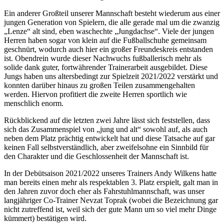
Ein anderer Großteil unserer Mannschaft besteht wiederum aus einer
jungen Generation von Spielern, die alle gerade mal um die zwanzig
„Lenze“ alt sind, eben waschechte „Jungdachse“. Viele der jungen
Herren haben sogar von klein auf die Fußballschuhe gemeinsam
geschnürt, wodurch auch hier ein großer Freundeskreis entstanden
ist. Obendrein wurde dieser Nachwuchs fußballerisch mehr als
solide dank guter, fortwährender Trainerarbeit ausgebildet. Diese
Jungs haben uns altersbedingt zur Spielzeit 2021/2022 verstärkt und
konnten darüber hinaus zu großen Teilen zusammengehalten
werden. Hiervon profitiert die zweite Herren sportlich wie
menschlich enorm.
Rückblickend auf die letzten zwei Jahre lässt sich feststellen, dass
sich das Zusammenspiel von „jung und alt“ sowohl auf, als auch
neben dem Platz prächtig entwickelt hat und diese Tatsache auf gar
keinen Fall selbstverständlich, aber zweifelsohne ein Sinnbild für
den Charakter und die Geschlossenheit der Mannschaft ist.
In der Debütsaison 2021/2022 unseres Trainers Andy Wilkens hatte
man bereits einen mehr als respektablen 3. Platz erspielt, galt man in
den Jahren zuvor doch eher als Fahrstuhlmannschaft, was unser
langjähriger Co-Trainer Nevzat Toprak (wobei die Bezeichnung gar
nicht zutreffend ist, weil sich der gute Mann um so viel mehr Dinge
kümmert) bestätigen wird.