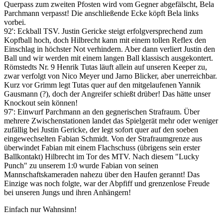
Querpass zum zweiten Pfosten wird vom Gegner abgefälscht, Bela
Parchmann verpasst! Die anschließende Ecke köpft Bela links
vorbei.
92': Eckball TSV. Justin Gericke steigt erfolgversprechend zum
Kopfball hoch, doch Hilbrecht kann mit einem tollen Reflex den
Einschlag in höchster Not verhindern. Aber dann verliert Justin den
Ball und wir werden mit einem langen Ball klassisch ausgekontert.
Römstedts Nr. 9 Henrik Tutas läuft allein auf unseren Keeper zu,
zwar verfolgt von Nico Meyer und Jarno Blicker, aber unerreichbar.
Kurz vor Grimm legt Tutas quer auf den mitgelaufenen Yannik
Gausmann (?), doch der Angreifer schießt drüber! Das hätte unser
Knockout sein können!
97': Einwurf Parchmann an den gegnerischen Strafraum. Über
mehrere Zwischenstationen landet das Spielgerät mehr oder weniger
zufällig bei Justin Gericke, der legt sofort quer auf den soeben
eingewechselten Fabian Schmidt. Von der Strafraumgrenze aus
überwindet Fabian mit einem Flachschuss (übrigens sein erster
Ballkontakt) Hilbrecht im Tor des MTV. Nach diesem "Lucky
Punch" zu unserem 1:0 wurde Fabian von seinen
Mannschaftskameraden nahezu über den Haufen gerannt! Das
Einzige was noch folgte, war der Abpfiff und grenzenlose Freude
bei unseren Jungs und ihren Anhängern!
Einfach nur Wahnsinn!