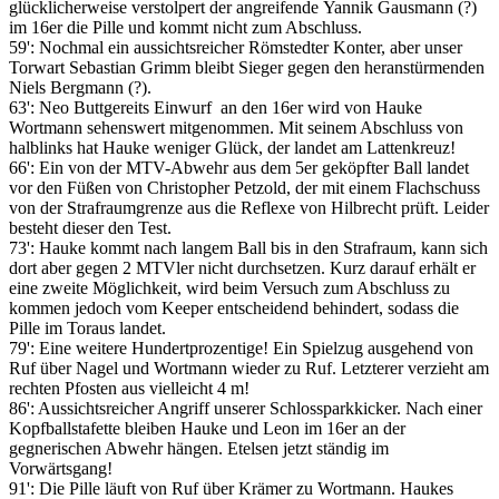
glücklicherweise verstolpert der angreifende Yannik Gausmann (?)
im 16er die Pille und kommt nicht zum Abschluss.
59': Nochmal ein aussichtsreicher Römstedter Konter, aber unser
Torwart Sebastian Grimm bleibt Sieger gegen den heranstürmenden
Niels Bergmann (?).
63': Neo Buttgereits Einwurf an den 16er wird von Hauke
Wortmann sehenswert mitgenommen. Mit seinem Abschluss von
halblinks hat Hauke weniger Glück, der landet am Lattenkreuz!
66': Ein von der MTV-Abwehr aus dem 5er geköpfter Ball landet
vor den Füßen von Christopher Petzold, der mit einem Flachschuss
von der Strafraumgrenze aus die Reflexe von Hilbrecht prüft. Leider
besteht dieser den Test.
73': Hauke kommt nach langem Ball bis in den Strafraum, kann sich
dort aber gegen 2 MTVler nicht durchsetzen. Kurz darauf erhält er
eine zweite Möglichkeit, wird beim Versuch zum Abschluss zu
kommen jedoch vom Keeper entscheidend behindert, sodass die
Pille im Toraus landet.
79': Eine weitere Hundertprozentige! Ein Spielzug ausgehend von
Ruf über Nagel und Wortmann wieder zu Ruf. Letzterer verzieht am
rechten Pfosten aus vielleicht 4 m!
86': Aussichtsreicher Angriff unserer Schlossparkkicker. Nach einer
Kopfballstafette bleiben Hauke und Leon im 16er an der
gegnerischen Abwehr hängen. Etelsen jetzt ständig im
Vorwärtsgang!
91': Die Pille läuft von Ruf über Krämer zu Wortmann. Haukes