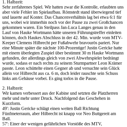
1. Halbzeit:
Sehr zerfahrenes Spiel. Wir hatten zwar die Kontrolle, erlaubten uns
aber viele Fehler im Spielaufbau. Römstedt stand überwiegend tief
und lauerte auf Konter. Das Chancenverhältnis lag bei etwa 6:1 für
uns, wobei wir immerhin noch vor der Pause zu zwei Großchancen
gekommen waren. Ein Steilpass Jan-Luca Langes genau in den
Lauf von Hauke Wortmann hätte unseren Führungstreffer einleiten
können, doch Haukes Abschluss in der 42. Min. wurde vom MTV-
Keeper Clemens Hilbrecht per Fußabwehr bravourös pariert. Nur
eine Minute später die nächste 100-Prozentige! Justin Gericke hatte
mit einem überlegten Zuspiel über bestimmt 30 m Hauke Wortmann
gefunden, der allerdings gleich von zwei Abwehrspieler bedrängt
wurde, sodass er nach rechts zu seinem Sturmpartner Leon Krämer
passte. Leon schüttelte einen Gegner ab und versuchte sein Glück
allein vor Hilbrecht aus ca. 6 m, doch leider rauschte sein Schuss
links am Gehäuse vorbei. Es ging torlos in die Pause.
2. Halbzeit:
Wir kamen verbessert aus der Kabine und setzten die Platzherren
mehr und mehr unter Druck. Nachfolgend das Geschehen in
Kurzform.
49': Justin Gericke schlägt einen weiten Ball Richtung
Fünfmeterraum, aber Hilbrecht ist knapp vor Neo Buttgereit am
Ball.
57': Einer der wenigen gefährlichen Vorstöße des MTV,