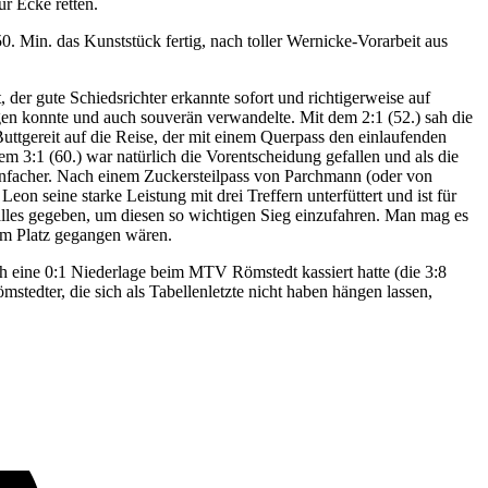
r Ecke retten.
 Min. das Kunststück fertig, nach toller Wernicke-Vorarbeit aus
er gute Schiedsrichter erkannte sofort und richtigerweise auf
legen konnte und auch souverän verwandelte. Mit dem 2:1 (52.) sah die
ttgereit auf die Reise, der mit einem Querpass den einlaufenden
em 3:1 (60.) war natürlich die Vorentscheidung gefallen und als die
infacher. Nach einem Zuckersteilpass von Parchmann (oder von
on seine starke Leistung mit drei Treffern unterfüttert und ist für
 alles gegeben, um diesen so wichtigen Sieg einzufahren. Man mag es
om Platz gegangen wären.
ich eine 0:1 Niederlage beim MTV Römstedt kassiert hatte (die 3:8
dter, die sich als Tabellenletzte nicht haben hängen lassen,