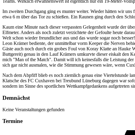
Teams. Wirklich erwähnenswert ist eigentlich nur ein 19-Meter-Volls
Im zweiten Durchgang ging es munter weiter. Wieder hätten wir uns f
etwa 6 m über das Tor zu schießen. Ein Raunen ging durch den Schlos
Kaum eine Minute nach dieser verpassten Gelegenheit wurde der über 
Elfmeter. Anders als noch zuletzt verzichtete der Gefoulte heute dara
Welt schon wieder freundlicher aus und das wurde sogar noch besser!
Leon Krämer bediente, der unmittelbar vorm Keeper die Nerven behielt 
Gäste auch noch durch ein grobes Foul von Koray Klatte an Hauke Wo
Buttgereit) genau in den Lauf Krämers umkurvte dieser eiskalt den Kee
mich "Man of the Match". Damit will ich keinesfalls die Leistung der
sich gar nicht ausmalen, wie die Stimmung gewesen wäre, wenn Cuxh
Nach dem Abpfiff blieb es noch ziemlich genau eine Viertelstunde lang
Klatsche des FC Cuxhaven bei Treubund Lüneburg dagegen war sofort 
sondern im Sinne des sportlichen Wettkampfgedankens aufgetreten
Demnächst
Keine Veranstaltungen gefunden
Termine