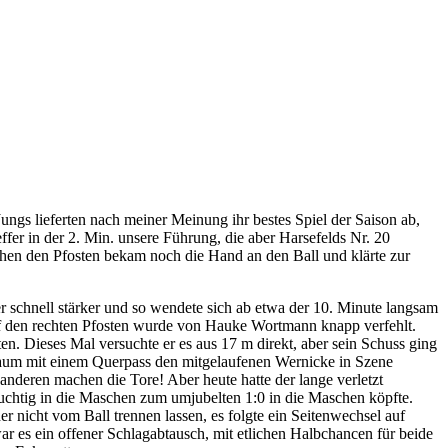
ungs lieferten nach meiner Meinung ihr bestes Spiel der Saison ab,
er in der 2. Min. unsere Führung, die aber Harsefelds Nr. 20
chen den Pfosten bekam noch die Hand an den Ball und klärte zur
r schnell stärker und so wendete sich ab etwa der 10. Minute langsam
 auf den rechten Pfosten wurde von Hauke Wortmann knapp verfehlt.
n. Dieses Mal versuchte er es aus 17 m direkt, aber sein Schuss ging
raum mit einem Querpass den mitgelaufenen Wernicke in Szene
 anderen machen die Tore! Aber heute hatte der lange verletzt
htig in die Maschen zum umjubelten 1:0 in die Maschen köpfte.
 nicht vom Ball trennen lassen, es folgte ein Seitenwechsel auf
 es ein offener Schlagabtausch, mit etlichen Halbchancen für beide