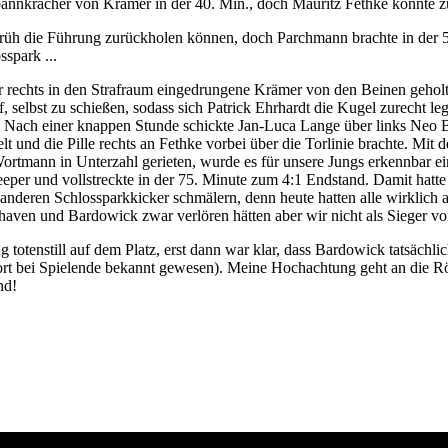
pannkracher von Krämer in der 40. Min., doch Mauritz Fethke konnte zu
rüh die Führung zurückholen können, doch Parchmann brachte in der 50.
spark ...
rechts in den Strafraum eingedrungene Krämer von den Beinen geholt, d
uf, selbst zu schießen, sodass sich Patrick Ehrhardt die Kugel zurecht 
 Nach einer knappen Stunde schickte Jan-Luca Lange über links Neo Bu
und die Pille rechts an Fethke vorbei über die Torlinie brachte. Mit d
rtmann in Unterzahl gerieten, wurde es für unsere Jungs erkennbar e
per und vollstreckte in der 75. Minute zum 4:1 Endstand. Damit hatte Le
 anderen Schlossparkkicker schmälern, denn heute hatten alle wirklich
aven und Bardowick zwar verlören hätten aber wir nicht als Sieger v
 totenstill auf dem Platz, erst dann war klar, dass Bardowick tatsächl
bei Spielende bekannt gewesen). Meine Hochachtung geht an die Römste
 sind!