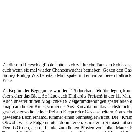
Zu diesem Herzschlagfinale hatten sich zahlreiche Fans am Schlosspar
auch wenn sie mal wieder Chancenwucher betrieben. Gegen den Gast au
Sidney-Philipp Wix bereits 5 Min. später mit einem sauberen Fallrüc
Ecke.
Zu Beginn der Begegnung war der TuS durchaus feldüberlegen, konnte 
aber sicher das Blatt. So hätte auch Ehrhardts Freistoß in der 11. M
Auch unserer dritten Möglichkeit 9 Zeigerumdrehungen später blieb de
knapp am linken Knick vorbei ins Aus. Kurz darauf das nächste ric
gesetzt, der sollte jedoch frei am Keeper der Gäste scheitern. Ganz e
gewesene Leon Nnamdi Krämer einen Sahnetag erwischt. Die "Krämer
Obwohl wir die Folgeminuten dominierten, kam der TuS quasi mit seine
Dennis Osuch, dessen Flanke zum linken Pfosten von Julian Marcel S