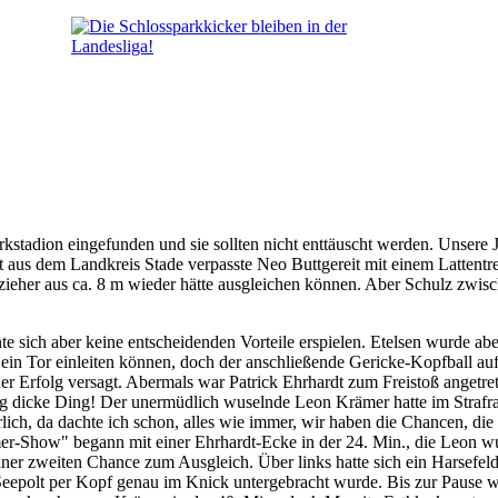
kstadion eingefunden und sie sollten nicht enttäuscht werden. Unsere J
s dem Landkreis Stade verpasste Neo Buttgereit mit einem Lattentreff
kzieher aus ca. 8 m wieder hätte ausgleichen können. Aber Schulz zwis
sich aber keine entscheidenden Vorteile erspielen. Etelsen wurde abe
in. ein Tor einleiten können, doch der anschließende Gericke-Kopfball
r Erfolg versagt. Abermals war Patrick Ehrhardt zum Freistoß angetrete
htig dicke Ding! Der unermüdlich wuselnde Leon Krämer hatte im Straf
hrlich, da dachte ich schon, alles wie immer, wir haben die Chancen, die
-Show" begann mit einer Ehrhardt-Ecke in der 24. Min., die Leon wuc
r zweiten Chance zum Ausgleich. Über links hatte sich ein Harsefelder
eepolt per Kopf genau im Knick untergebracht wurde. Bis zur Pause war