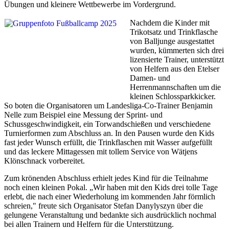
Übungen und kleinere Wettbewerbe im Vordergrund.
Nachdem die Kinder mit
Trikotsatz und Trinkflasche
von Balljunge ausgestattet
wurden, kümmerten sich drei
lizensierte Trainer, unterstützt
von Helfern aus den Etelser
Damen- und
Herrenmannschaften um die
kleinen Schlossparkkicker.
So boten die Organisatoren um Landesliga-Co-Trainer Benjamin
Nelle zum Beispiel eine Messung der Sprint- und
Schussgeschwindigkeit, ein Torwandschießen und verschiedene
Turnierformen zum Abschluss an. In den Pausen wurde den Kids
fast jeder Wunsch erfüllt, die Trinkflaschen mit Wasser aufgefüllt
und das leckere Mittagessen mit tollem Service von Wätjens
Klönschnack vorbereitet.
Zum krönenden Abschluss erhielt jedes Kind für die Teilnahme
noch einen kleinen Pokal. „Wir haben mit den Kids drei tolle Tage
erlebt, die nach einer Wiederholung im kommenden Jahr förmlich
schreien," freute sich Organisator Stefan Danylyszyn über die
gelungene Veranstaltung und bedankte sich ausdrücklich nochmal
bei allen Trainern und Helfern für die Unterstützung.