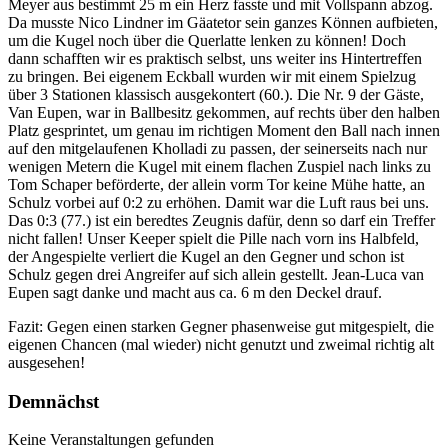
Meyer aus bestimmt 25 m ein Herz fasste und mit Vollspann abzog.
Da musste Nico Lindner im Gäatetor sein ganzes Können aufbieten,
um die Kugel noch über die Querlatte lenken zu können! Doch
dann schafften wir es praktisch selbst, uns weiter ins Hintertreffen
zu bringen. Bei eigenem Eckball wurden wir mit einem Spielzug
über 3 Stationen klassisch ausgekontert (60.). Die Nr. 9 der Gäste,
Van Eupen, war in Ballbesitz gekommen, auf rechts über den halben
Platz gesprintet, um genau im richtigen Moment den Ball nach innen
auf den mitgelaufenen Kholladi zu passen, der seinerseits nach nur
wenigen Metern die Kugel mit einem flachen Zuspiel nach links zu
Tom Schaper beförderte, der allein vorm Tor keine Mühe hatte, an
Schulz vorbei auf 0:2 zu erhöhen. Damit war die Luft raus bei uns.
Das 0:3 (77.) ist ein beredtes Zeugnis dafür, denn so darf ein Treffer
nicht fallen! Unser Keeper spielt die Pille nach vorn ins Halbfeld,
der Angespielte verliert die Kugel an den Gegner und schon ist
Schulz gegen drei Angreifer auf sich allein gestellt. Jean-Luca van
Eupen sagt danke und macht aus ca. 6 m den Deckel drauf.
Fazit: Gegen einen starken Gegner phasenweise gut mitgespielt, die
eigenen Chancen (mal wieder) nicht genutzt und zweimal richtig alt
ausgesehen!
Demnächst
Keine Veranstaltungen gefunden