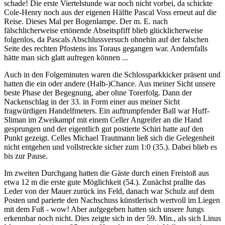
schade! Die erste Viertelstunde war noch nicht vorbei, da schickte
Cole-Henry noch aus der eigenen Hälfte Pascal Voss erneut auf die
Reise. Dieses Mal per Bogenlampe. Der m. E. nach
fälschlicherweise ertönende Abseitspfiff blieb glücklicherweise
folgenlos, da Pascals Abschlussversuch ohnehin auf der falschen
Seite des rechten Pfostens ins Toraus gegangen war. Andernfalls
hätte man sich glatt aufregen können ...
Auch in den Folgeminuten waren die Schlossparkkicker präsent und
hatten die ein oder andere (Halb-)Chance. Aus meiner Sicht unsere
beste Phase der Begegnung, aber ohne Torerfolg. Dann der
Nackenschlag in der 33. in Form einer aus meiner Sicht
fragwürdigen Handelfmeters. Ein auftrumpfender Ball war Huff-
Sliman im Zweikampf mit einem Celler Angreifer an die Hand
gesprungen und der eigentlich gut postierte Schiri hatte auf den
Punkt gezeigt. Celles Michael Trautmann ließ sich die Gelegenheit
nicht entgehen und vollstreckte sicher zum 1:0 (35.). Dabei blieb es
bis zur Pause.
Im zweiten Durchgang hatten die Gäste durch einen Freistoß aus
etwa 12 m die erste gute Möglichkeit (54.). Zunächst prallte das
Leder von der Mauer zurück ins Feld, danach war Schulz auf dem
Posten und parierte den Nachschuss künstlerisch wertvoll im Liegen
mit dem Fuß - wow! Aber aufgegeben hatten sich unsere Jungs
erkennbar noch nicht. Dies zeigte sich in der 59. Min., als sich Linus