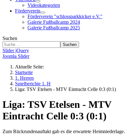
Videokategorien
Förderverein
Förderverein "schlossparkkicker e.V."
Galerie Fußballcamp 2024
Galerie Fußballcamp 2025
Suchen
Suchen
Slider jQuery
Joomla Slider
Aktuelle Seite:
Startseite
1. Herren
Spielberichte 1. H
Liga: TSV Etelsen - MTV Eintracht Celle 0:3 (0:1)
Liga: TSV Etelsen - MTV
Eintracht Celle 0:3 (0:1)
Zum Rückrundenauftakt gab es die erwartete Heimniederlage.