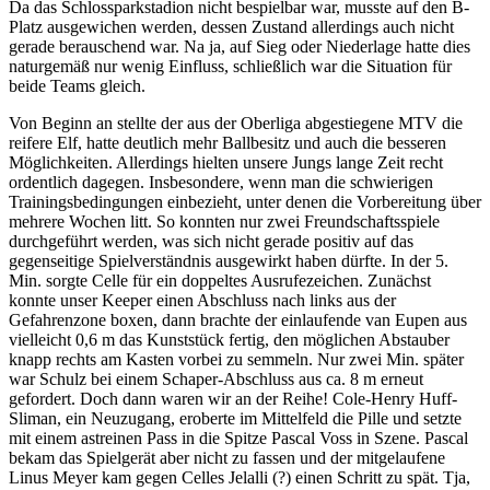
Da das Schlossparkstadion nicht bespielbar war, musste auf den B-
Platz ausgewichen werden, dessen Zustand allerdings auch nicht
gerade berauschend war. Na ja, auf Sieg oder Niederlage hatte dies
naturgemäß nur wenig Einfluss, schließlich war die Situation für
beide Teams gleich.
Von Beginn an stellte der aus der Oberliga abgestiegene MTV die
reifere Elf, hatte deutlich mehr Ballbesitz und auch die besseren
Möglichkeiten. Allerdings hielten unsere Jungs lange Zeit recht
ordentlich dagegen. Insbesondere, wenn man die schwierigen
Trainingsbedingungen einbezieht, unter denen die Vorbereitung über
mehrere Wochen litt. So konnten nur zwei Freundschaftsspiele
durchgeführt werden, was sich nicht gerade positiv auf das
gegenseitige Spielverständnis ausgewirkt haben dürfte. In der 5.
Min. sorgte Celle für ein doppeltes Ausrufezeichen. Zunächst
konnte unser Keeper einen Abschluss nach links aus der
Gefahrenzone boxen, dann brachte der einlaufende van Eupen aus
vielleicht 0,6 m das Kunststück fertig, den möglichen Abstauber
knapp rechts am Kasten vorbei zu semmeln. Nur zwei Min. später
war Schulz bei einem Schaper-Abschluss aus ca. 8 m erneut
gefordert. Doch dann waren wir an der Reihe! Cole-Henry Huff-
Sliman, ein Neuzugang, eroberte im Mittelfeld die Pille und setzte
mit einem astreinen Pass in die Spitze Pascal Voss in Szene. Pascal
bekam das Spielgerät aber nicht zu fassen und der mitgelaufene
Linus Meyer kam gegen Celles Jelalli (?) einen Schritt zu spät. Tja,