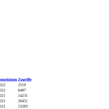
lungsdatum
Zugriffe
2022
2519
2022
6487
2021
14231
2021
20451
2021
23283