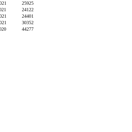
2021
25925
021
24122
2021
24401
2021
30352
020
44277