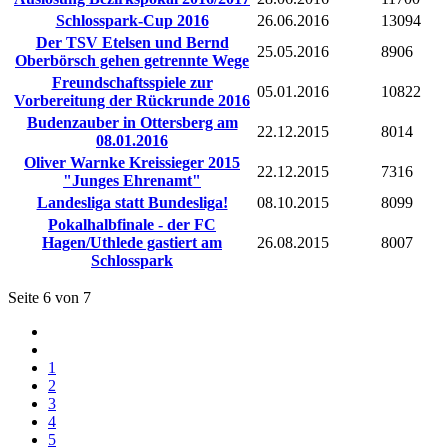
Schlosspark-Cup 2016
26.06.2016
13094
Der TSV Etelsen und Bernd
25.05.2016
8906
Oberbörsch gehen getrennte Wege
Freundschaftsspiele zur
05.01.2016
10822
Vorbereitung der Rückrunde 2016
Budenzauber in Ottersberg am
22.12.2015
8014
08.01.2016
Oliver Warnke Kreissieger 2015
22.12.2015
7316
"Junges Ehrenamt"
Landesliga statt Bundesliga!
08.10.2015
8099
Pokalhalbfinale - der FC
Hagen/Uthlede gastiert am
26.08.2015
8007
Schlosspark
Seite 6 von 7
1
2
3
4
5