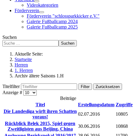
Videokategorien
Förderverein
Förderverein "schlossparkkicker e.V."
Galerie Fußballcamp 2024
Galerie Fußballcamp 2025
Suchen
Suchen
Aktuelle Seite:
Startseite
Herren
1. Herren
Archiv ältere Saisons 1.H
Titelfilter
Filter
Zurücksetzen
Anzeige #
Beiträge
Titel
Erstellungsdatum
Zugriffe
Die Landesliga wirft ihren Schatten
02.07.2016
10805
voraus!
Rückblick Belek 2015, Spiel gegen
30.06.2016
10868
Zweitligisten aus Beijing, China
Auslosung Bezirkspokal 2016/2017
28.06.2016
11700