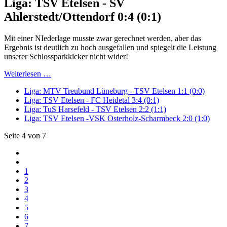
Liga: TSV Etelsen - SV
Ahlerstedt/Ottendorf 0:4 (0:1)
Mit einer NIederlage musste zwar gerechnet werden, aber das
Ergebnis ist deutlich zu hoch ausgefallen und spiegelt die Leistung
unserer Schlossparkkicker nicht wider!
Weiterlesen …
Liga: MTV Treubund Lüneburg - TSV Etelsen 1:1 (0:0)
Liga: TSV Etelsen - FC Heidetal 3:4 (0:1)
Liga: TuS Harsefeld - TSV Etelsen 2:2 (1:1)
Liga: TSV Etelsen -VSK Osterholz-Scharmbeck 2:0 (1:0)
Seite 4 von 7
1
2
3
4
5
6
7