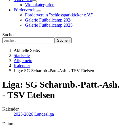
Videokategorien
Förderverein
Förderverein "schlossparkkicker e.V."
Galerie Fußballcamp 2024
Galerie Fußballcamp 2025
Suchen
Suchen
Aktuelle Seite:
Startseite
Allgemein
Kalender
Liga: SG Scharmb.-Patt.-Ash. - TSV Etelsen
Liga: SG Scharmb.-Patt.-Ash.
- TSV Etelsen
Kalender
2025-2026 Landesliga
Datum